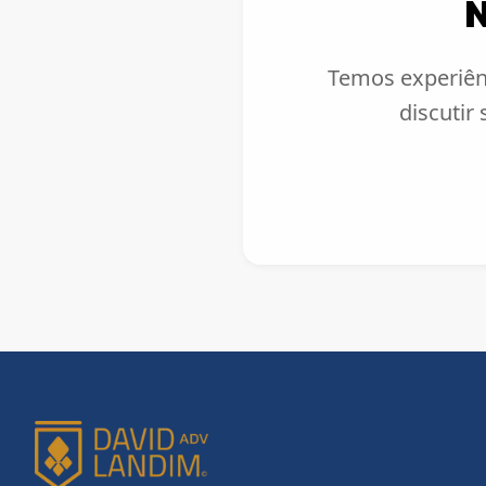
N
Temos experiênc
discutir